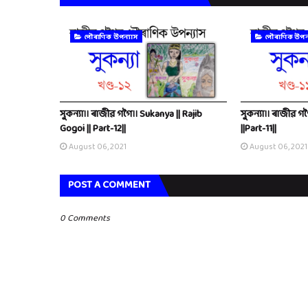
পৌৰাণিক উপন্যাস
পৌৰাণিক উপন
সুকন্যা।। ৰাজীৱ গগৈ।। Sukanya || Rajib
সুকন্যা।। ৰাজীৱ গ
Gogoi || Part-12||
||Part-11||
August 06, 2021
August 06, 2021
POST A COMMENT
0 Comments