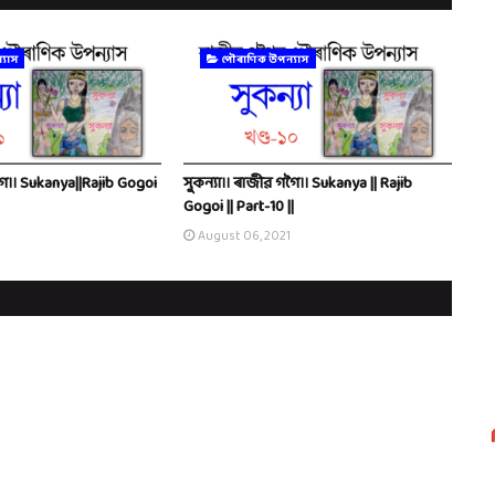
্যাস
পৌৰাণিক উপন্যাস
গৈ।। Sukanya||Rajib Gogoi
সুকন্যা।। ৰাজীৱ গগৈ।। Sukanya || Rajib
Gogoi || Part-10 ||
August 06, 2021