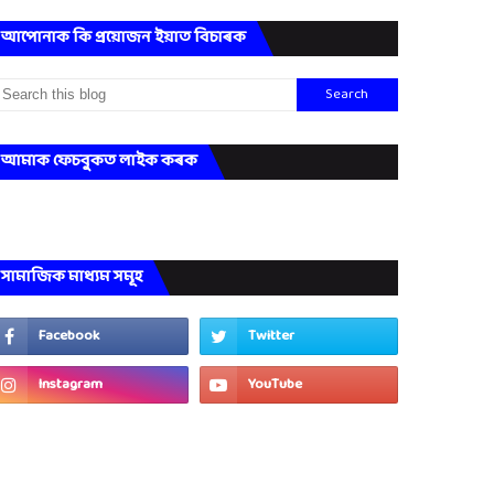
আপোনাক কি প্ৰয়োজন ইয়াত বিচাৰক
আমাক ফেচবুকত লাইক কৰক
সামাজিক মাধ্যম সমূহ