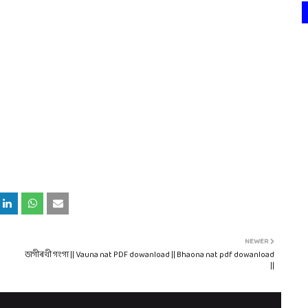
NEWER
ভাগীৰথী গংগা || Vauna nat PDF dowanload || Bhaona nat pdf dowanload
||