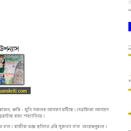
W
্ৰ ৰাজন, ঋষি - মুনি সকলৰ আগমণ ঘটিছে । দেৱৰ্ষিৰো আগমণ
াইছে স্বয়ং শয্যাতিয়ে ।
ল । স্বামীক যজ্ঞ স্থলিতে এৰি সুকন্যা গ'ল অন্তেষপুৰলে ।