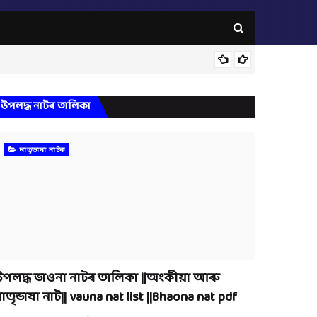
মাতৃভ
উপলদ্ধ নাটৰ তালিকা
মাতৃভাষা নাটক
পলদ্ধ ভাওনা নাটৰ তালিকা ||অংকীয়া আৰু
াতৃভাষা নাট|| vauna nat list ||Bhaona nat pdf