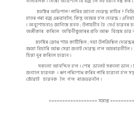
তপোবলক । দিছো অভিশাপ যি বজ্ৰ লৈ তই ইমান দম্ভ কৰ সে
মহৰ্ষিৰ অভিশাপ ! পাৰিব জানো দেৱেন্দ্ৰ বাচিব ? নিমিষতে ব
হাতৰ পৰা বজ্ৰ এৰুৱাবলৈ; কিন্তু অক্ষম হ'ল দেৱেন্দ্ৰ । এ
। অনুশোচনাও জাগিছে মনত ; উপায়হীন হৈ তেওঁ চ্যৱনৰ চৰণত 
অঙ্গীকাৰ কৰিলে অশ্বিনীকুমাৰৰ প্ৰতি আৰু বিদ্বেষ ভাৱ না
মহৰ্ষিৰ ক্ৰোধ শাম কাটিছিল ; দয়া উপজিছিল দেৱেন্দ্ৰৰ 
ক্ষমা বিচাৰি আৰু সেৱা জনাই দেৱেন্দ্ৰ গ'ল অমৰাৱতীলৈ । য
চিন্তা দূৰ কৰিলে চ্যৱনে ।
সকলো আনন্দিত হ'ল । শেষ ভালেই সকলো ভাল । নিজ অধ
জনালে চ্যৱনক । ঋণ পৰিশোধ কৰিব পাৰি চ্যৱনো হ'ল সন্তু
জোঁৱাই চ্যৱনক লৈ গ'ল ৰাজভৱনলৈ ।
================== সমাপ্ত =========