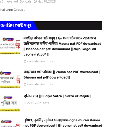
Dhruvajyoti Boruah
May 18, 2025
hatsApp Group …
জনপ্ৰিয় পোষ্ট সমূহ
ৰাজীৱ গগৈৰ নাট সমূহ । ২০ খন নাটৰ PDF একেলগে
ডাউনলোড কৰিব পাৰিব|| Vauna nat PDF dowanload
|| Bhaona nat pdf dowanload ||Rajib Gogoi all
vauna nat pdf ||
November 04, 2022
মান্ধাতাৰ ধৰ্ম পৰীক্ষা || Vauna nat PDF dowanload ||
Bhaona nat pdf dowanload ||
November 05, 2022
পুনিয়া সত্ৰ || Puniya Satra || Satra of Majuli ||
October 13, 2022
নৃসিংহ মূৰাৰী / নৃসিংহ যাত্ৰা||Nrisingha murari Vauna
nat PDF dowanload || Bhaona nat pdf dowanload