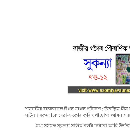
শয্যাতিৰ ৰাজভৱনত উখল মাখল পৰিৱেশ ; নিমন্ত্ৰিত মিত
ঘটিল । সকলোকে সেৱা-সৎকাৰ কৰি যথাযোগ্য আসনত বহুৱ
যথা সময়ত সুকন্যা সহিতে মহৰ্ষি চ্যৱনো আহি উপস্থিত হ'