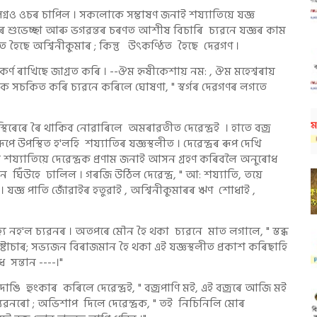
নও ওচৰ চাপিল । সকলোকে সম্ভাষণ জনাই শয্যাতিয়ে যজ্ঞ
গণৰ শুভেচ্ছা আৰু ভগৱন্তৰ চৰণত আশীষ বিচাৰি চ্যৱনে যজ্ঞৰ কাম
হৈছে অশ্বিনীকুমাৰ ; কিন্তু উৎকণ্ঠিত হৈছে দেৱগণ ।
ৰ্ণ ৰাখিছে জাগ্ৰত কৰি । --ঔম হৃষীকেশায় নম: , ঔম মহেশ্বৰায়
্দ্ৰক সচকিত কৰি চ্যৱনে কৰিলে ঘোষণা, " স্বৰ্গৰ দেৱগণৰ লগতে
থিৰেৰে ৰৈ থাকিব নোৱাৰিলে অমৰাৱতীত দেৱেন্দ্ৰই । হাতে বজ্ৰ
ৰূপে উপস্থিত হ'লহি শয্যাতিৰ যজ্ঞস্থলীত । দেৱেন্দ্ৰৰ ৰূপ দেখি
ৈ শয্যাতিয়ে দেৱেন্দ্ৰক প্ৰণাম জনাই আসন গ্ৰহণ কৰিবলৈ অনুৰোধ
ত যেন ঘিঁউহে ঢালিল । গৰজি উঠিল দেৱেন্দ্ৰ, " আ: শয্যাতি, তয়ে
। যজ্ঞ পাতি জোঁৱাইৰ হতুৱাই , অশ্বিনীকুমাৰৰ ঋণ শোধাই ,
হ'ল চ্যৱনৰ । অতপৰে মৌন হৈ থকা চ্যৱনে মাত লগালে, " স্তব্ধ
্টাচাৰ; সভ্যজন বিৰাজমান হৈ থকা এই যজ্ঞস্থলীত প্ৰকাশ কৰিছাহি
 সন্তান ----।"
ঙি হুংকাৰ কৰিলে দেৱেন্দ্ৰই, " বজ্ৰপাণি মই, এই বজ্ৰৰে আজি মই
টিল চ্যৱনৰো ; অভিশাপ দিলে দেৱেন্দ্ৰক, " তই নিচিনিলি মোৰ