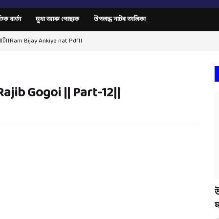
তিক বাৰ্তা
মুখা আৰু পোছাক
উপলদ্ধ নাটৰ তালিকা
নাট।।Ram Bijay Ankiya nat Pdf।।
Rajib Gogoi || Part-12||
উ
ম