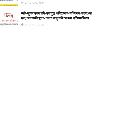
January 24, 2021
নাট-কুমৰ হৰণ হৰি-হৰ যুদ্ধ পৰিৱেশক-মণিকাঞ্চন ভাওনা
দল, আমগুৰি স্থান- মৰাণ কছুমাৰি ভাওনা প্ৰতিযোগিতা।
January 10, 2022