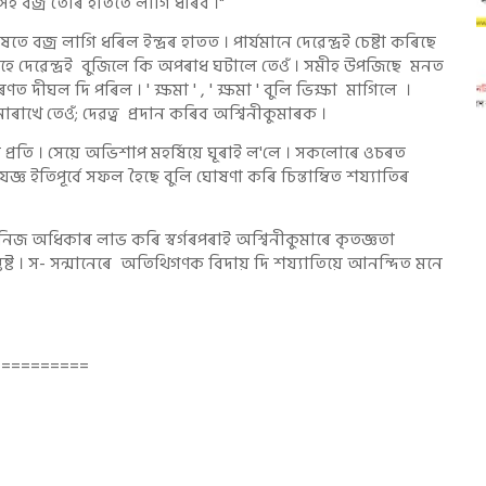
ই বজ্ৰ তোৰ হাততে লাগি ধৰিব ।"
জ্ৰ লাগি ধৰিল ইন্দ্ৰৰ হাতত । পাৰ্যমানে দেৱেন্দ্ৰই চেষ্টা কৰিছে
তিয়াহে দেৱেন্দ্ৰই বুজিলে কি অপৰাধ ঘটালে তেওঁ । সমীহ উপজিছে মনত
দীঘল দি পৰিল । ' ক্ষমা ' , ' ক্ষমা ' বুলি ভিক্ষা মাগিলে ।
ৰাখে তেওঁ; দেৱত্ব প্ৰদান কৰিব অশ্বিনীকুমাৰক ।
প্ৰতি । সেয়ে অভিশাপ মহৰ্ষিয়ে ঘূৰাই ল'লে । সকলোৰে ওচৰত
জ্ঞ ইতিপূৰ্বে সফল হৈছে বুলি ঘোষণা কৰি চিন্তাম্বিত শয্যাতিৰ
িকাৰ লাভ কৰি স্বৰ্গৰপৰাই অশ্বিনীকুমাৰে কৃতজ্ঞতা
ষ্ট । স- সন্মানেৰে অতিথিগণক বিদায় দি শয্যাতিয়ে আনন্দিত মনে
=========