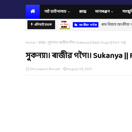
নাট ডাউনলোড
প্ৰবন্ধ
মনোৰঞ্জন
সাংস্কৃ
ৰাম বিজয় অংকীয়া 
এতিয়াই চাওক
অংকীয়া নাটক
Home
প্ৰবন্ধ
সুকন্যা।। ৰাজীৱ গগৈ।। Sukanya || Rajib Gogoi || Part-12||
সুকন্যা।। ৰাজীৱ গগৈ।। Sukanya || 
Dhruvajyoti Boruah
August 06, 2021