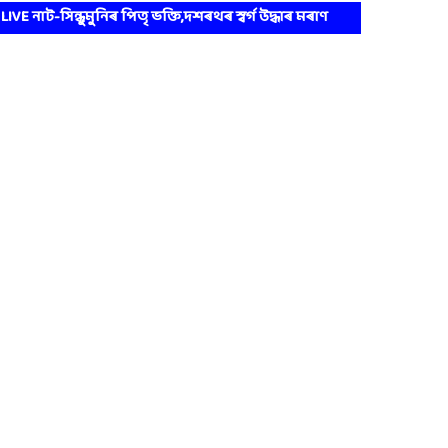
LIVE নাট-সিন্ধুমুনিৰ পিতৃ ভক্তি,দশৰথৰ স্বৰ্গ উদ্ধাৰ মৰাণ
কছুমাৰি ভাওনা প্ৰতিযোগিতা।।