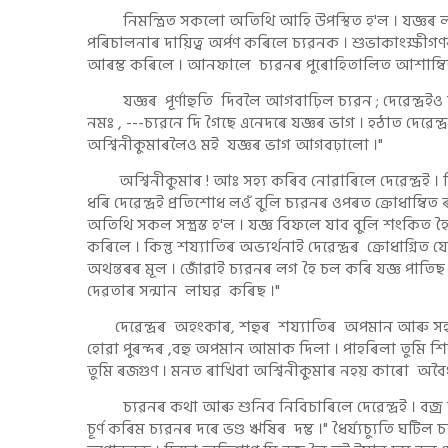
নিমন্ত্ৰিত সকলো অতিথি আহি উপস্থিত হ'ল । যজ্ঞৰ লগ্
পৰিচালনাৰ দায়িত্ব অৰ্পণ কৰিলে চ্যৱনক । শুভাকাংক্ষী
আৰম্ভ কৰিলে । আনফালে চ্যৱনৰ পুৰোহিতালিত আশাম্বিত 
যজ্ঞৰ পূৰ্ণাহুতি দিবলৈ আগবাঢ়িল চ্যৱন ; দেৱেন্দ্ৰইও ক
নমঃ , ---চ্যৱনে দি গৈছে এনেদৰে যজ্ঞৰ ভাগ । হঠাত দেৱেন
অশ্বিনীকুমাৰলৈও মই যজ্ঞৰ ভাগ আগবঢ়ালো ।"
অশ্বিনীকুমাৰ ! আঃ সহ্য কৰিব নোৱাৰিলে দেৱেন্দ্ৰই । স্
ধৰি দেৱেন্দ্ৰই প্ৰতিশোধ লওঁ বুলি চ্যৱনৰ ওপৰত ক্ৰোধাম্বিত 
অতিথি সকল সস্ত্ৰস্ত হ'ল । যজ্ঞ বিফলে যাব বুলি শংকিত হ
কৰিলে । কিন্তু শয্যাতিৰ অভ্যৰ্থনাই দেৱেন্দ্ৰৰ ক্ৰোধাগ্নি
অথন্তৰৰ মূল । জোঁৱাই চ্যৱনৰ লগ হৈ চল কৰি যজ্ঞ পাতিছ 
দেৱতাৰ সন্মান লাঘৱ কৰিছ ।"
দেৱেন্দ্ৰৰ অহংকাৰ, শহুৰ শয্যাতিৰ অপমান আৰু সহ্য ন
হোৱা পুৰন্দৰ ,বহু অপমান আমাক দিলা । পাহৰিলা তুমি শিষ
তুমি ৰজগুণ । মনত ৰাখিবা অশ্বিনীকুমাৰ নহয় কাৰো অবৈধ
চ্যৱনৰ কথা আৰু শুনিব নিবিচাৰিলে দেৱেন্দ্ৰই । বজ্ৰ দা
চূৰ্ণ কৰিম চ্যৱনৰ দৰে ভণ্ড ঋষিৰ দম্ভ ।" ধৈৰ্য্যচ্যুতি ঘ