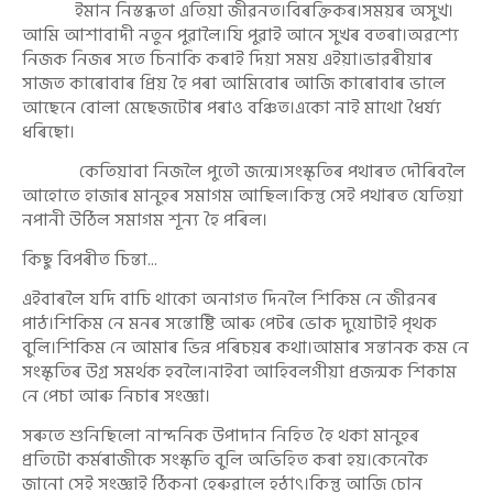
ইমান নিস্তব্ধতা এতিয়া জীৱনত।বিৰক্তিকৰ।সময়ৰ অসুখ।
আমি আশাবাদী নতুন পুৱালৈ।যি পুৱাই আনে সুখৰ বতৰা।অৱশ্যে
নিজক নিজৰ সতে চিনাকি কৰাই দিয়া সময় এইয়া।ভাৱৰীয়াৰ
সাজত কাৰোবাৰ প্ৰিয় হৈ পৰা আমিবোৰ আজি কাৰোবাৰ ভালে
আছেনে বোলা মেছেজটোৰ পৰাও বঞ্চিত।একো নাই মাথো ধৈৰ্য্য
ধৰিছো।
কেতিয়াবা নিজলৈ পুতৌ জন্মে।সংস্কৃতিৰ পথাৰত দৌৰিবলৈ
আহোতে হাজাৰ মানুহৰ সমাগম আছিল।কিন্তু সেই পথাৰত যেতিয়া
নপানী উঠিল সমাগম শূন্য হৈ পৰিল।
কিছু বিপৰীত চিন্তা...
এইবাৰলৈ যদি বাচি থাকো অনাগত দিনলৈ শিকিম নে জীৱনৰ
পাঠ।শিকিম নে মনৰ সন্তোষ্টি আৰু পেটৰ ভোক দুয়োটাই পৃথক
বুলি।শিকিম নে আমাৰ ভিন্ন পৰিচয়ৰ কথা।আমাৰ সন্তানক কম নে
সংস্কৃতিৰ উগ্ৰ সমৰ্থক হবলৈ।নাইবা আহিবলগীয়া প্ৰজন্মক শিকাম
নে পেচা আৰু নিচাৰ সংজ্ঞা।
সৰুতে শুনিছিলো নান্দনিক উপাদান নিহিত হৈ থকা মানুহৰ
প্ৰতিটো কৰ্মৰাজীকে সংস্কৃতি বুলি অভিহিত কৰা হয়।কেনেকৈ
জানো সেই সংজ্ঞাই ঠিকনা হেৰুৱালে হঠাৎ।কিন্তু আজি চোন