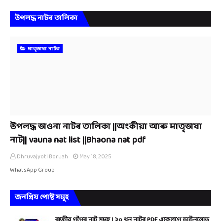
উপলদ্ধ নাটৰ তালিকা
মাতৃভাষা নাটক
উপলদ্ধ ভাওনা নাটৰ তালিকা ||অংকীয়া আৰু মাতৃভাষা
নাট|| vauna nat list ||Bhaona nat pdf
Dhruvajyoti Boruah
May 18, 2025
WhatsApp Group …
জনপ্ৰিয় পোষ্ট সমূহ
ৰাজীৱ গগৈৰ নাট সমূহ । ২০ খন নাটৰ PDF একেলগে ডাউনলোড