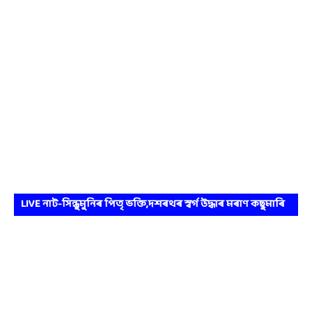
LIVE নাট-সিন্ধুমুনিৰ পিতৃ ভক্তি,দশৰথৰ স্বৰ্গ উদ্ধাৰ মৰাণ কছুমাৰি
ভাওনা প্ৰতিযোগিতা।।