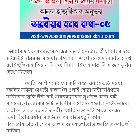
আমনি দায়ক সময়বোৰ।সন্ধিয়া হলেই মনটোৱে জীয়া মাছৰ দৰে
ছটফটাই।নামঘৰৰ সন্ধিয়াৰ প্ৰসংগৰ শব্দ শুনিলেই মনৰ মাজত দুখ
এটাই খুন্দিয়াই।কিমান দিন যে পিন্ধা নাই সেই সাজ যি সাজত ধুনীয়া
দেখো নিজক।
আজি অতীত ৰোমন্থন কৰি যন্ত্ৰণাময় হৈ উঠে সময়।
বহুদিন সন্ধিয়া বেগটো হাতত লৈ ওলাই যোৱা নাই।অগ্নিগড়ৰ
চাকিবোৰ জ্বলি উঠা নাই,গায়নবায়নেৰে মূখৰিত হোৱা নাই
নামঘৰ।আৰকাপোৰ ভেদী ভাৱৰীয়াৰ সাজত ওলোৱা নাই বহুদিন।
কতদিন হ'ল হৰিচন্দ্ৰই দানৱীৰ খ্যাতি লভা নাই।সেউজ কক্ষৰ
ধেমালীবোৰ,ৰঙীন লাইটৰ পোহৰবোৰ,ৰংতুলিকাৰ
পৰশবোৰ,ভাওনা শেষৰ ভাত সাজ সকলোবোৰে আজি হাতবাউলী
মাতিছে।