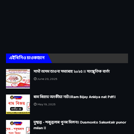
এইখিনিও চাওকচোন
সদৌ অসম ভাওনা‌ সমাৰোহ ২০২৫ ।। সাংস্কৃতিক বাৰ্তা
June 20, 2025
ৰাম বিজয় অংকীয়া নাট।।Ram Bijay Ankiya nat Pdf।।
May 19, 2025
দুষ্মন্ত - শকুন্তলাৰ পুনৰ মিলন।। Dusmonto Sakuntalr punor
milan ।।