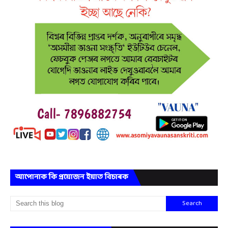
আপোনাক কি প্ৰয়োজন ইয়াত বিচাৰক