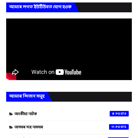
আমাৰ লগত ইউটিউবত যোগ হওক
আমাৰ শিতান সমূহ
অংকীয়া নাটক
8
অসমৰ সত্ৰ নামঘৰ
11