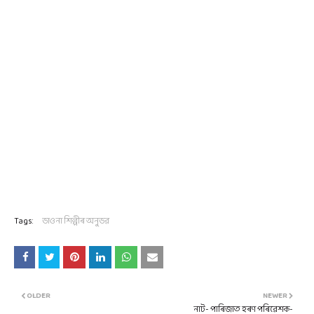
Tags:
ভাওনা শিল্পীৰ অনুভৱ
OLDER
NEWER
নাট- পাৰিজাত হৰণ পৰিৱেশক-