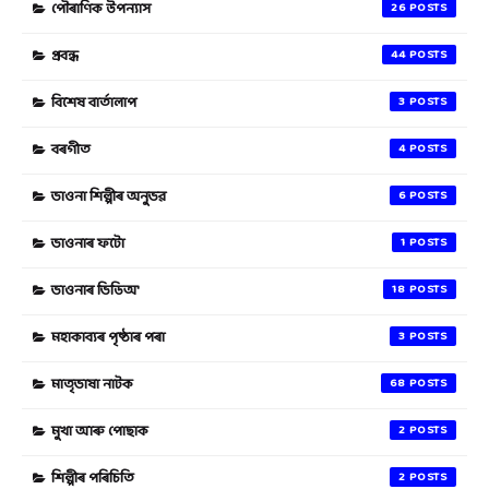
পৌৰাণিক উপন্যাস
26
প্ৰবন্ধ
44
বিশেষ বাৰ্তালাপ
3
বৰগীত
4
ভাওনা শিল্পীৰ অনুভৱ
6
ভাওনাৰ ফটো
1
ভাওনাৰ ভিডিঅ'
18
মহাকাব্যৰ পৃষ্ঠাৰ পৰা
3
মাতৃভাষা নাটক
68
মুখা আৰু পোছাক
2
শিল্পীৰ পৰিচিতি
2