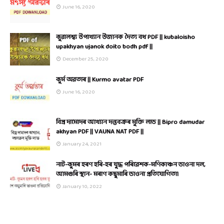
June 16, 2020
কুৱালশ্ব্য উপাখ্যান উজানক দৈত্য বধ PDF || kubaloisho
upakhyan ujanok doito bodh pdf ||
December 25, 2020
কুৰ্ম অৱতাৰ || Kurmo avatar PDF
June 16, 2020
বিপ্ৰ দামোদৰ আখ্যান দন্তবক্ৰৰ মুক্তি লাভ || Bipro damudar
akhyan PDF || VAUNA NAT PDF ||
January 24, 2021
নাট-কুমৰ হৰণ হৰি-হৰ যুদ্ধ পৰিৱেশক-মণিকাঞ্চন ভাওনা দল,
আমগুৰি স্থান- মৰাণ কছুমাৰি ভাওনা প্ৰতিযোগিতা।
January 10, 2022