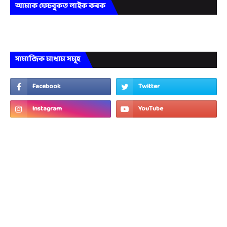
আমাক ফেচবুকত লাইক কৰক
সামাজিক মাধ্যম সমূহ