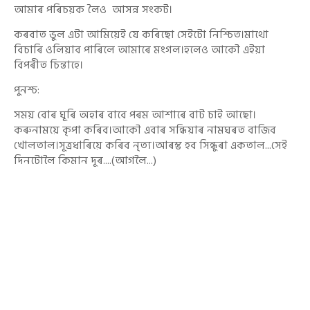
আমাৰ পৰিচয়ক লৈও আসন্ন সংকট।
কৰবাত ভুল এটা আমিয়েই যে কৰিছো সেইটো নিশ্চিত।মাথো
বিচাৰি ওলিয়াব পাৰিলে আমাৰে মংগল।হলেও আকৌ এইয়া
বিপৰীত চিন্তাহে।
পুনশ্চ:
সময় বোৰ ঘূৰি অহাৰ বাবে পৰম আশাৰে বাট চাই আছো।
কৰুনাময়ে কৃপা কৰিব।আকৌ এবাৰ সন্ধিয়াৰ নামঘৰত বাজিব
খোলতাল।সূত্ৰধাৰিয়ে কৰিব নৃত্য।আৰম্ভ হব সিন্ধুৰা একতাল...সেই
দিনটোলৈ কিমান দূৰ....(আগলৈ...)