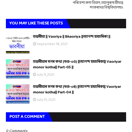
পৰিবেশ্য কলা বিভাগ, মহাপুৰুষ শ্ৰীমন্ত
শংকৰদেৱ বিশ্ববিদ্যালয়।।
YOU MAY LIKE THESE POSTS
ভাৱৰীয়া || Vaoriya || Bhaoriya ||আনন্দ হাজৰিকা ||
September 18, 2021
ভাৱৰীয়াৰ মনৰ কথা (খণ্ড-০৫) ||আনন্দ হাজৰিকা|| Vaoriyar
monor kotha|| Part-05 ||
July 11, 2021
ভাৱৰীয়াৰ মনৰ কথা (খণ্ড-০৪) ||আনন্দ হাজৰিকা|| Vaoriyar
monor kotha|| Part-04 ||
July 01, 2021
POST A COMMENT
0 Comments