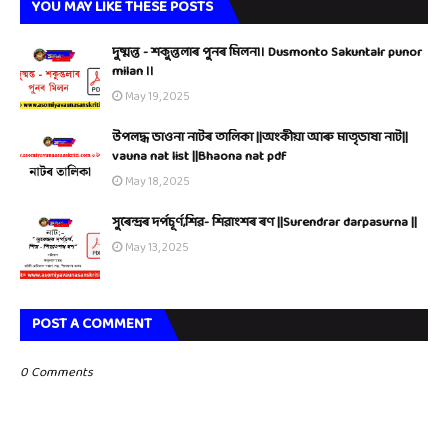
YOU MAY LIKE THESE POSTS
দুষ্মন্ত - শকুন্তলাৰ পুনৰ মিলন।। Dusmonto Sakuntalr punor
milan ।।
May 19, 2025
উপলদ্ধ ভাওনা নাটৰ তালিকা ||অংকীয়া আৰু মাতৃভাষা নাট||
vauna nat list ||Bhaona nat pdf
May 18, 2025
সুৰেন্দ্ৰৰ দৰ্পচূৰ্ণ,শিৱ- শিৱাংশৰ ৰণ ||Surendrar darpasurna ||
May 13, 2025
POST A COMMENT
0 Comments