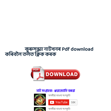
কুৰুসন্ধ্যা নাটখনৰ Pdf download
কৰিবলৈ তলত ক্লিক কৰক
নাট সংগ্ৰাহক- ধ্ৰুৱজ্যোতি বৰুৱা