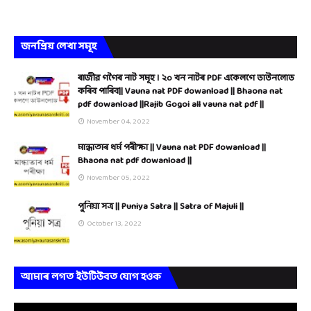
জনপ্ৰিয় লেখা সমূহ
ৰাজীৱ গগৈৰ নাট সমূহ । ২০ খন নাটৰ PDF একেলগে ডাউনলোড
কৰিব পাৰিব|| Vauna nat PDF dowanload || Bhaona nat
pdf dowanload ||Rajib Gogoi all vauna nat pdf ||
November 04, 2022
মান্ধাতাৰ ধৰ্ম পৰীক্ষা || Vauna nat PDF dowanload ||
Bhaona nat pdf dowanload ||
November 05, 2022
পুনিয়া সত্ৰ || Puniya Satra || Satra of Majuli ||
October 13, 2022
আমাৰ লগত ইউটিউবত যোগ হওক