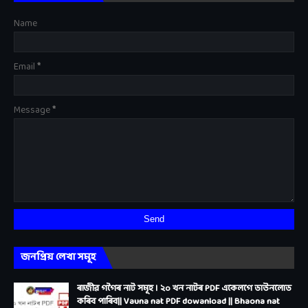
Name
Email
*
Message
*
জনপ্ৰিয় লেখা সমূহ
ৰাজীৱ গগৈৰ নাট সমূহ । ২০ খন নাটৰ PDF একেলগে ডাউনলোড
কৰিব পাৰিব|| Vauna nat PDF dowanload || Bhaona nat