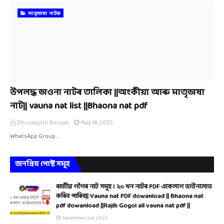
মাতৃভাষা নাটক
উপলদ্ধ ভাওনা নাটৰ তালিকা ||অংকীয়া আৰু মাতৃভাষা
নাট|| vauna nat list ||Bhaona nat pdf
Dhruvajyoti Boruah
May 18, 2025
WhatsApp Group …
জনপ্ৰিয় পোষ্ট সমূহ
ৰাজীৱ গগৈৰ নাট সমূহ । ২০ খন নাটৰ PDF একেলগে ডাউনলোড
কৰিব পাৰিব|| Vauna nat PDF dowanload || Bhaona nat
pdf dowanload ||Rajib Gogoi all vauna nat pdf ||
November 04, 2022