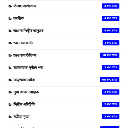
বিশেষ বাৰ্তালাপ
3
বৰগীত
4
ভাওনা শিল্পীৰ অনুভৱ
6
ভাওনাৰ ফটো
1
ভাওনাৰ ভিডিঅ'
18
মহাকাব্যৰ পৃষ্ঠাৰ পৰা
3
মাতৃভাষা নাটক
68
মুখা আৰু পোছাক
2
শিল্পীৰ পৰিচিতি
2
সত্ৰীয়া নৃত্য
3