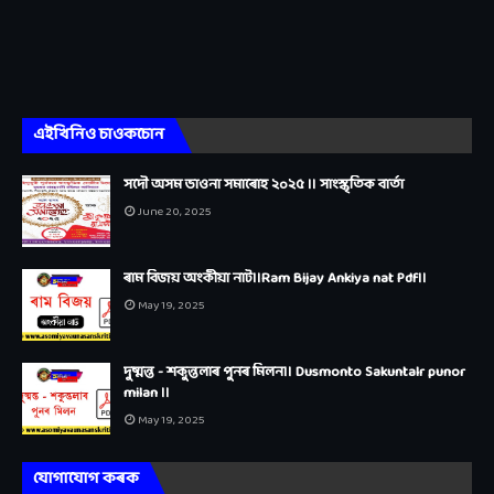
এইখিনিও চাওকচোন
সদৌ অসম ভাওনা‌ সমাৰোহ ২০২৫ ।। সাংস্কৃতিক বাৰ্তা
June 20, 2025
ৰাম বিজয় অংকীয়া নাট।।Ram Bijay Ankiya nat Pdf।।
May 19, 2025
দুষ্মন্ত - শকুন্তলাৰ পুনৰ মিলন।। Dusmonto Sakuntalr punor
milan ।।
May 19, 2025
যোগাযোগ কৰক