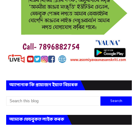
আপোনাক কি প্ৰয়োজন ইয়াত বিচাৰক
আমাক ফেচবুকত লাইক কৰক