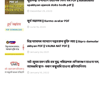
কুৱালশ্ব্য উপাখ্যান উজানক দৈত্য বধ PDF || kubaloisho
upakhyan ujanok doito bodh pdf ||
December 25, 2020
কুৰ্ম অৱতাৰ || Kurmo avatar PDF
June 16, 2020
বিপ্ৰ দামোদৰ আখ্যান দন্তবক্ৰৰ মুক্তি লাভ || Bipro damudar
akhyan PDF || VAUNA NAT PDF ||
January 24, 2021
নাট-কুমৰ হৰণ হৰি-হৰ যুদ্ধ পৰিৱেশক-মণিকাঞ্চন ভাওনা দল,
আমগুৰি স্থান- মৰাণ কছুমাৰি ভাওনা প্ৰতিযোগিতা।
January 10, 2022