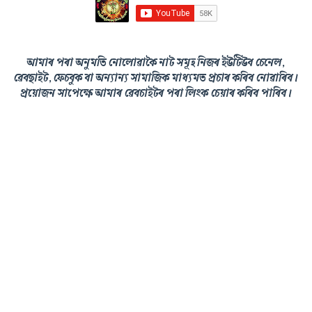
আমাৰ পৰা অনুমতি নোলোৱাকৈ নাট সমূহ নিজৰ ইউটিউব চেনেল,
ৱেবছাইট, ফেচবুক বা অন্যান্য সামাজিক মাধ্যমত প্ৰচাৰ কৰিব নোৱাৰিব।
প্ৰয়োজন সাপেক্ষে আমাৰ ৱেবচাইটৰ পৰা লিংক চেয়াৰ কৰিব পাৰিব।