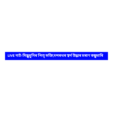
LIVE নাট-সিন্ধুমুনিৰ পিতৃ ভক্তি,দশৰথৰ স্বৰ্গ উদ্ধাৰ মৰাণ কছুমাৰি
ভাওনা প্ৰতিযোগিতা।।