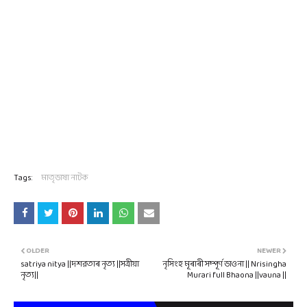
Tags:
মাতৃভাষা নাটক
OLDER
NEWER
satriya nitya ||দশৱতাৰ নৃত্য ||সত্ৰীয়া
নৃসিংহ মূৰাৰী সম্পূৰ্ণ ভাওনা || Nrisingha
নৃত্য||
Murari full Bhaona ||vauna ||